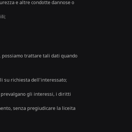
icurezza e altre condotte dannose o
li;
e, possiamo trattare tali dati quando
 su richiesta dell'interessato;
prevalgano gli interessi, i diritti
ento, senza pregiudicare la liceita