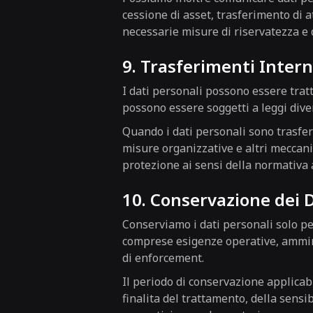
cessione di asset, trasferimento di a
necessarie misure di riservatezza e 
9. Trasferimenti Intern
I dati personali possono essere tratta
possono essere soggetti a leggi diver
Quando i dati personali sono trasfer
misure organizzative e altri meccanis
protezione ai sensi della normativa 
10. Conservazione dei D
Conserviamo i dati personali solo per
comprese esigenze operative, amminis
di enforcement.
Il periodo di conservazione applicabi
finalita del trattamento, della sensib