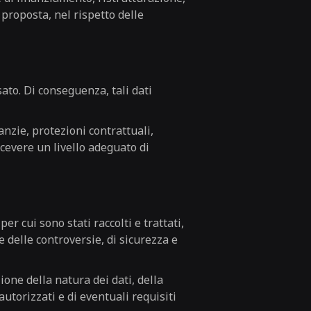
 proposta, nel rispetto delle
sato. Di conseguenza, tali dati
nzie, protezioni contrattuali,
icevere un livello adeguato di
r cui sono stati raccolti e trattati,
 delle controversie, di sicurezza e
ione della natura dei dati, della
autorizzati e di eventuali requisiti