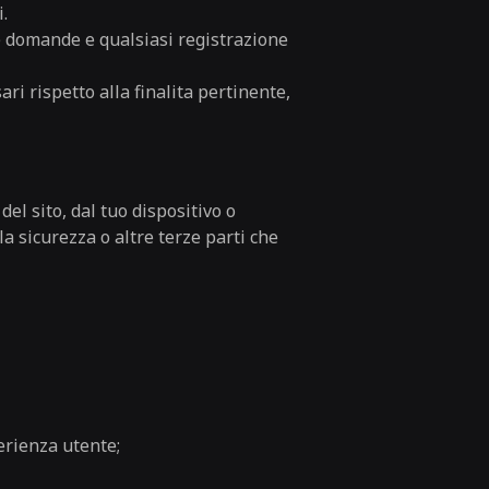
.
le domande e qualsiasi registrazione
ri rispetto alla finalita pertinente,
el sito, dal tuo dispositivo o
la sicurezza o altre terze parti che
perienza utente;