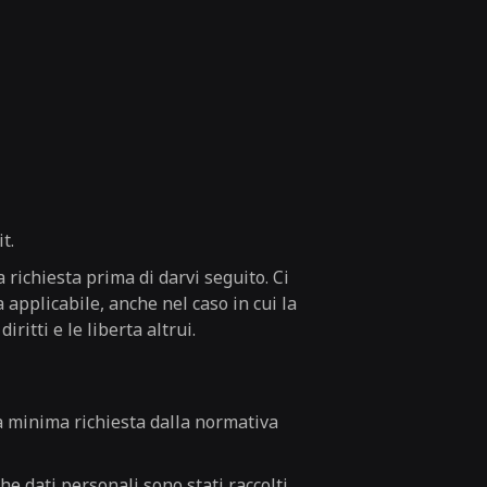
it
.
 richiesta prima di darvi seguito. Ci
 applicabile, anche nel caso in cui la
ritti e le liberta altrui.
ta minima richiesta dalla normativa
 dati personali sono stati raccolti