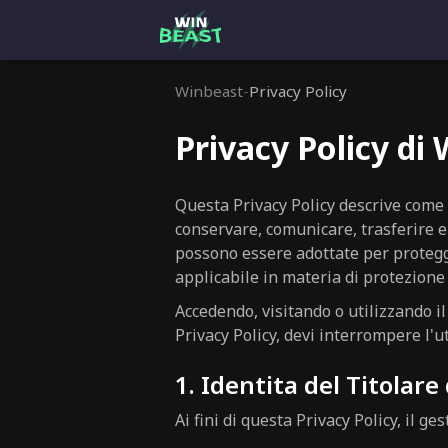
Winbeast
-
Privacy Policy
Privacy Policy di
Questa Privacy Policy descrive come W
conservare, comunicare, trasferire e a
possono essere adottate per protegger
applicabile in materia di protezione 
Accedendo, visitando o utilizzando il
Privacy Policy, devi interrompere l'uti
1. Identita del Titolar
Ai fini di questa Privacy Policy, il g