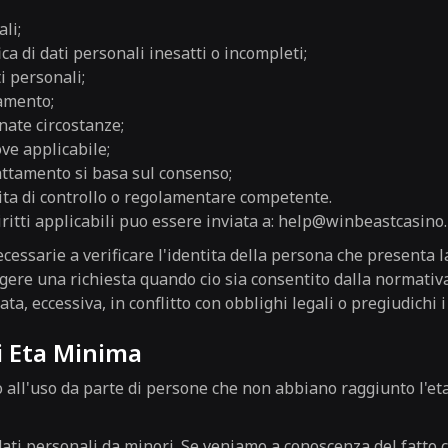
li;
ica di dati personali inesatti o incompleti;
i personali;
tamento;
nate circostanze;
ove applicabile;
rattamento si basa sul consenso;
ita di controllo o regolamentare competente.
iritti applicabili puo essere inviata a:
help@winbeastcasino.
ssarie a verificare l'identita della persona che presenta la
ingere una richiesta quando cio sia consentito dalla normativa
, eccessiva, in conflitto con obblighi legali o pregiudichi i di
di Eta Minima
ato all'uso da parte di persone che non abbiano raggiunto l'e
i personali da minori. Se veniamo a conoscenza del fatto che