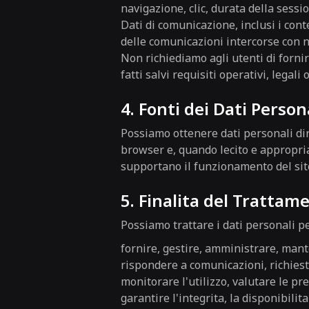
navigazione, clic, durata della sessio
Dati di comunicazione, inclusi i con
delle comunicazioni intercorse con n
Non richiediamo agli utenti di fornir
fatti salvi requisiti operativi, legali 
4. Fonti dei Dati Person
Possiamo ottenere dati personali dire
browser e, quando lecito e appropriato
supportano il funzionamento del sit
5. Finalita del Trattam
Possiamo trattare i dati personali pe
fornire, gestire, amministrare, mante
rispondere a comunicazioni, richiest
monitorare l'utilizzo, valutare le pr
garantire l'integrita, la disponibilita