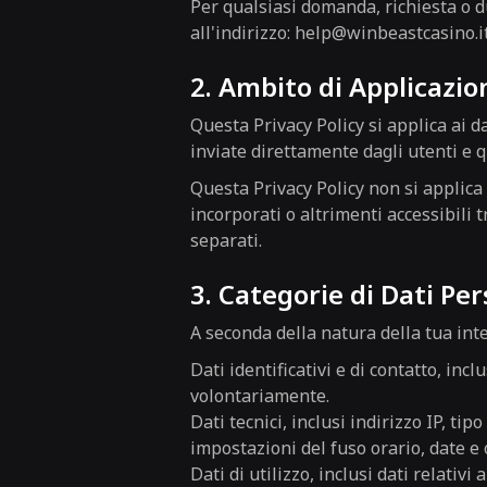
Per qualsiasi domanda, richiesta o d
all'indirizzo:
help@winbeastcasino.i
2. Ambito di Applicazio
Questa Privacy Policy si applica ai d
inviate direttamente dagli utenti e 
Questa Privacy Policy non si applica
incorporati o altrimenti accessibili t
separati.
3. Categorie di Dati Pe
A seconda della natura della tua inte
Dati identificativi e di contatto, in
volontariamente.
Dati tecnici, inclusi indirizzo IP, ti
impostazioni del fuso orario, date e 
Dati di utilizzo, inclusi dati relativi