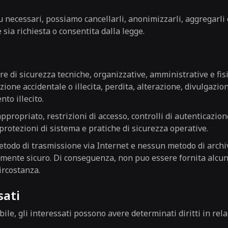
 necessari, possiamo cancellarli, anonimizzarli, aggregarli 
sia richiesta o consentita dalla legge.
i sicurezza tecniche, organizzative, amministrative e fisi
zione accidentale o illecita, perdita, alterazione, divulgazi
to illecito.
propriato, restrizioni di accesso, controlli di autenticazion
rotezioni di sistema e pratiche di sicurezza operative.
etodo di trasmissione via Internet e nessun metodo di archi
ente sicuro. Di conseguenza, non puo essere fornita alcuna
ircostanza.
sati
ile, gli interessati possono avere determinati diritti in rela